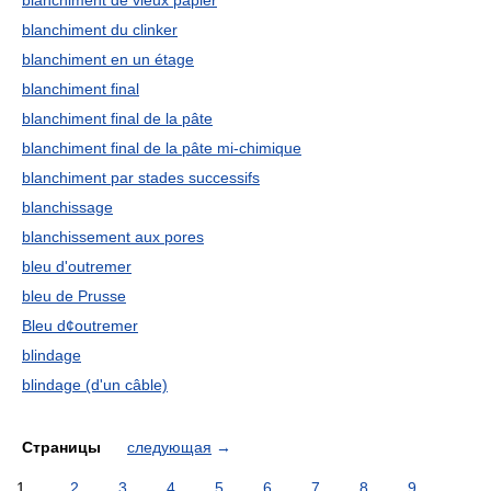
blanchiment de vieux papier
blanchiment du clinker
blanchiment en un étage
blanchiment final
blanchiment final de la pâte
blanchiment final de la pâte mi-chimique
blanchiment par stades successifs
blanchissage
blanchissement aux pores
bleu d'outremer
bleu de Prusse
Bleu d¢outremer
blindage
blindage (d'un câble)
Страницы
следующая
→
1
2
3
4
5
6
7
8
9