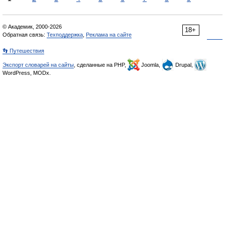
© Академик, 2000-2026
18+
Обратная связь:
Техподдержка
,
Реклама на сайте
👣 Путешествия
Экспорт словарей на сайты
, сделанные на PHP,
Joomla,
Drupal,
WordPress, MODx.