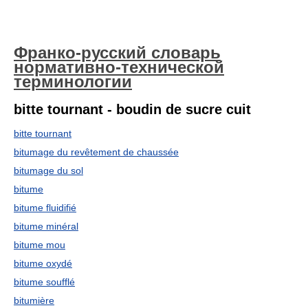
Франко-русский словарь
нормативно-технической
терминологии
bitte tournant - boudin de sucre cuit
bitte tournant
bitumage du revêtement de chaussée
bitumage du sol
bitume
bitume fluidifié
bitume minéral
bitume mou
bitume oxydé
bitume soufflé
bitumière